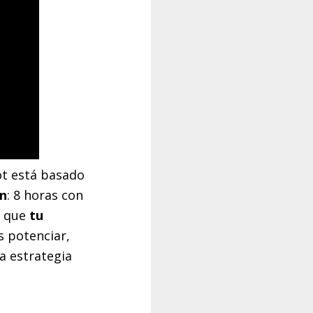
ot está basado
ón
: 8 horas con
o que
tu
 potenciar,
a estrategia