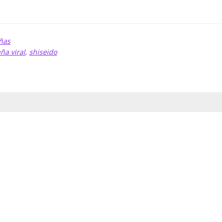
ñas
a viral
,
shiseido