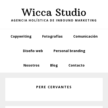
Skip
Skip
Wicca Studio
to
to
primary
main
AGENCIA HOLÍSTICA DE INBOUND MARKETING
navigation
content
Copywriting
Fotografías
Comunicación
Diseño web
Personal branding
Nosotros
Blog
Contacto
PERE CERVANTES