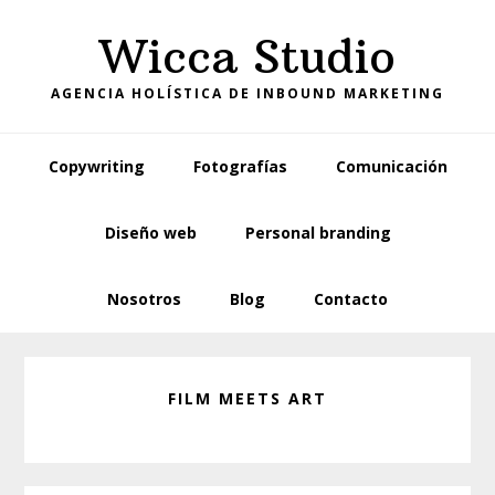
Skip
Skip
Wicca Studio
to
to
primary
main
AGENCIA HOLÍSTICA DE INBOUND MARKETING
navigation
content
Copywriting
Fotografías
Comunicación
Diseño web
Personal branding
Nosotros
Blog
Contacto
FILM MEETS ART